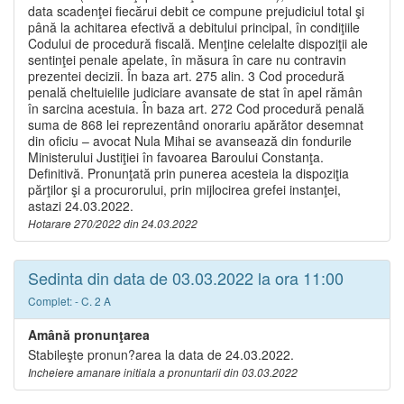
data scadenţei fiecărui debit ce compune prejudiciul total şi
până la achitarea efectivă a debitului principal, în condiţiile
Codului de procedură fiscală. Menţine celelalte dispoziţii ale
sentinţei penale apelate, în măsura în care nu contravin
prezentei decizii. În baza art. 275 alin. 3 Cod procedură
penală cheltuielile judiciare avansate de stat în apel rămân
în sarcina acestuia. În baza art. 272 Cod procedură penală
suma de 868 lei reprezentând onorariu apărător desemnat
din oficiu – avocat Nula Mihai se avansează din fondurile
Ministerului Justiţiei în favoarea Baroului Constanţa.
Definitivă. Pronunţată prin punerea acesteia la dispoziţia
părţilor şi a procurorului, prin mijlocirea grefei instanţei,
astazi 24.03.2022.
Hotarare 270/2022 din 24.03.2022
Sedinta din data de 03.03.2022 la ora 11:00
Complet: - C. 2 A
Amână pronunţarea
Stabileşte pronun?area la data de 24.03.2022.
Incheiere amanare initiala a pronuntarii din 03.03.2022