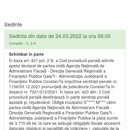
Sedinte
Sedinta din data de 24.03.2022 la ora 09:00
Complet: - C. 2 A
Schimbat în parte
În baza art. 421 pct. 2 lit. a Cod procedură penală admite
apelul declarat de partea civilă Agenţia Naţională de
Administrare Fiscală - Direcţia Generală Regională a
Finanţelor Publice Gala?i - Administraţia Judeţeană a
Finanţelor Publice Constan?a împotriva sentinţei penale nr.
1156/03.12.2021 pronunţată de judecătoria Constan?a în
dosarul nr. 7021/212/2021. În baza art. 423 alin. 2 Cod
procedură penală desfiinţează în parte sentinţa penală
apelată şi, rejudecând: Obligă inculpatul S****** M**** către
partea civilă Agenţia Naţională de Administrare Fiscală -
Direcţia Generală Regională a Finanţelor Publice Gala?i -
Administraţia Judeţeană a Finanţelor Publice la plata sumei
de 3.770,06 lei, la care se adaugă obligaţiile fiscale accesorii
datorate (dobânzi şi penalităţi de întârziere ), calculate de la