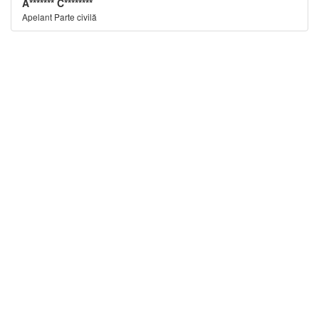
A******* C********
Apelant Parte civilă