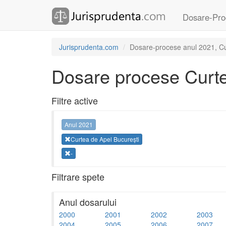
Dosare-Pro
Jurisprudenta.com
Dosare-procese anul 2021, Cur
Dosare procese Curte
Filtre active
Anul 2021
Curtea de Apel București
-
Filtrare spete
Anul dosarului
2000
2001
2002
2003
2004
2005
2006
2007