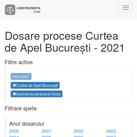
Dosare procese Curtea
de Apel București - 2021
Filtre active
Anul 2021
Curtea de Apel București
Insolventa persoanei fizice
Filtrare spete
Anul dosarului
2000
2001
2002
2003
2004
2005
2006
2007