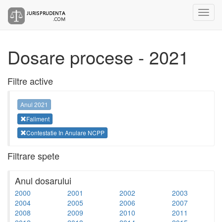
Dosare procese - 2021
Filtre active
Anul 2021
Faliment
Contestatie In Anulare NCPP
Filtrare spete
Anul dosarului
2000
2001
2002
2003
2004
2005
2006
2007
2008
2009
2010
2011