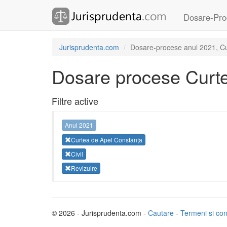
Dosare-Pro
Jurisprudenta.com
Dosare-procese anul 2021, Curt
Dosare procese Curte
Filtre active
Anul 2021
Curtea de Apel Constanța
Civil
Revizuire
© 2026 - Jurisprudenta.com -
Cautare
-
Termeni si cond