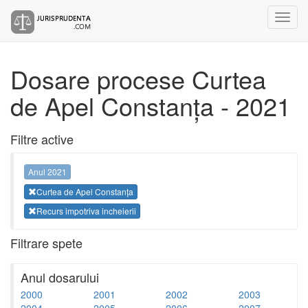
Dosare procese Curtea
de Apel Constanța - 2021
Filtre active
Anul 2021
Curtea de Apel Constanța
Recurs impotriva incheierii
Filtrare spete
Anul dosarului
2000
2001
2002
2003
2004
2005
2006
2007