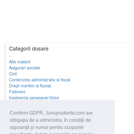
Categorii dosare
-
Alte materii
Asigurari sociale
Civil
Contencios administrativ si fiscal
Drept maritim si fluvial
Faliment
Insolventa persoanei fizice
Litigii cu profesionistii
Litigii de munca
Conform GDPR, Jurisprudenta.com are
Minori si familie
obligaţia de a administra, în condiţii de
Penal
Proprietate Intelectuala
siguranţă şi numai pentru scopurile