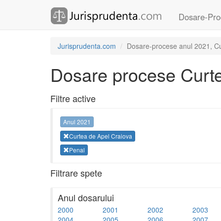
Dosare-Pro
Jurisprudenta.com
Dosare-procese anul 2021, Cu
Dosare procese Curte
Filtre active
Anul 2021
Curtea de Apel Craiova
Penal
Filtrare spete
Anul dosarului
2000
2001
2002
2003
2004
2005
2006
2007