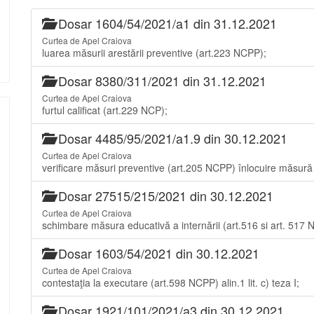
Dosar 1604/54/2021/a1 din 31.12.2021
Curtea de Apel Craiova
luarea măsurii arestării preventive (art.223 NCPP);
Dosar 8380/311/2021 din 31.12.2021
Curtea de Apel Craiova
furtul calificat (art.229 NCP);
Dosar 4485/95/2021/a1.9 din 30.12.2021
Curtea de Apel Craiova
verificare măsuri preventive (art.205 NCPP) înlocuire măsură 
Dosar 27515/215/2021 din 30.12.2021
Curtea de Apel Craiova
schimbare măsura educativă a internării (art.516 si art. 517 
Dosar 1603/54/2021 din 30.12.2021
Curtea de Apel Craiova
contestaţia la executare (art.598 NCPP) alin.1 lit. c) teza I;
Dosar 1921/101/2021/a3 din 30.12.2021