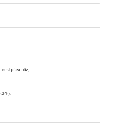
arest preventiv;
NCPP);