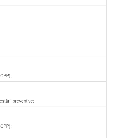
NCPP);
stării preventive;
NCPP);