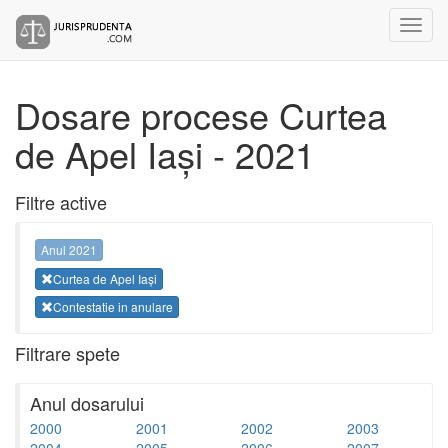
Dosare procese Curtea
de Apel Iași - 2021
Filtre active
Anul 2021
Curtea de Apel Iași
Contestatie in anulare
Filtrare spete
Anul dosarului
2000
2001
2002
2003
2004
2005
2006
2007