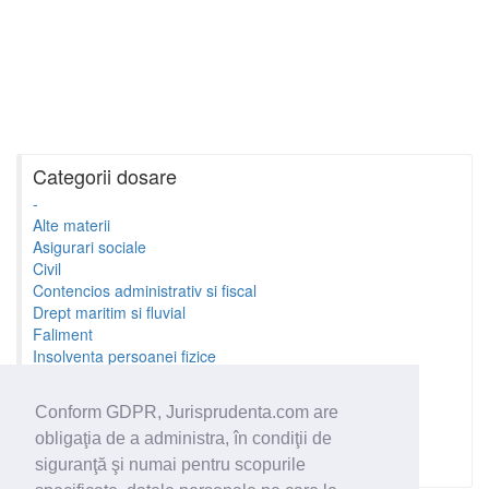
Categorii dosare
-
Alte materii
Asigurari sociale
Civil
Contencios administrativ si fiscal
Drept maritim si fluvial
Faliment
Insolventa persoanei fizice
Litigii cu profesionistii
Litigii de munca
Conform GDPR, Jurisprudenta.com are
Minori si familie
obligaţia de a administra, în condiţii de
Penal
Proprietate Intelectuala
siguranţă şi numai pentru scopurile