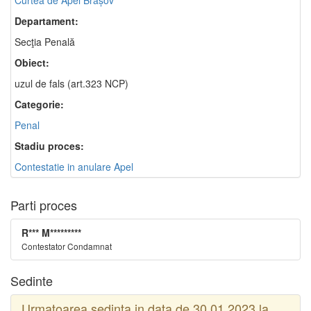
Curtea de Apel Brașov
Departament:
Secţia Penală
Obiect:
uzul de fals (art.323 NCP)
Categorie:
Penal
Stadiu proces:
Contestatie in anulare Apel
Parti proces
R*** M*********
Contestator Condamnat
Sedinte
Urmatoarea sedinta in data de 30.01.2023 la