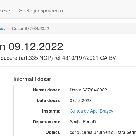
cese
Spete jurisprudenta
șov
Dosar 637/64/2022
in 09.12.2022
onducere (art.335 NCP) ref 4810/197/2021 CA BV
Informatii dosar
Numar dosar:
Dosar 637/64/2022
Data dosar:
09.12.2022
Instanta:
Curtea de Apel Brașov
Departament:
Secţia Penală
Obiect:
conducerea unui vehicul fără per