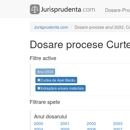
Dosare-Pro
Jurisprudenta.com
Dosare-procese anul 2022, Cur
Dosare procese Curt
Filtre active
Anul 2022
Curtea de Apel Bacău
Indreptare eroare materiala
Filtrare spete
Anul dosarului
2000
2001
2002
2003
2004
2005
2006
2007