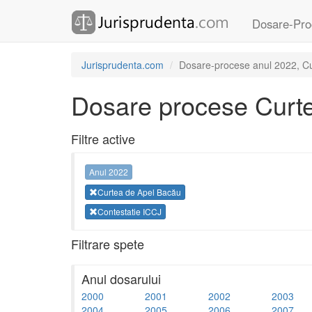
Dosare-Pro
Jurisprudenta.com
Dosare-procese anul 2022, Cur
Dosare procese Curt
Filtre active
Anul 2022
Curtea de Apel Bacău
Contestatie ICCJ
Filtrare spete
Anul dosarului
2000
2001
2002
2003
2004
2005
2006
2007