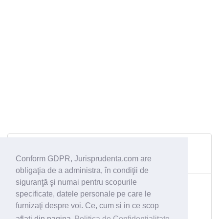
Dosar 616/112/2022/a1 din 14.07.2022
Curtea de Apel Cluj
Conform GDPR, Jurisprudenta.com are
excepţie de neconstituţionalitate;
obligaţia de a administra, în condiţii de
Dosar 1215/261/2021/a1 din 27.01.2022
siguranţă şi numai pentru scopurile
specificate, datele personale pe care le
Tribunalul Caraș Severin
măsuri şi excepţii dispuse de judecătorul de cameră
furnizaţi despre voi. Ce, cum si in ce scop
preliminară;
aflati din pagina
Politica de Confidentialitate