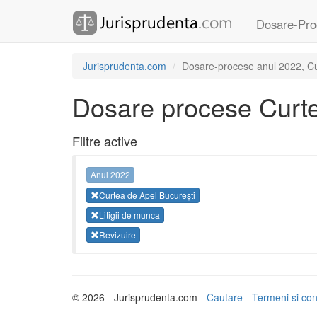
Dosare-Pro
Jurisprudenta.com
Dosare-procese anul 2022, Curt
Dosare procese Curte
Filtre active
Anul 2022
Curtea de Apel București
Litigii de munca
Revizuire
© 2026 - Jurisprudenta.com -
Cautare
-
Termeni si cond