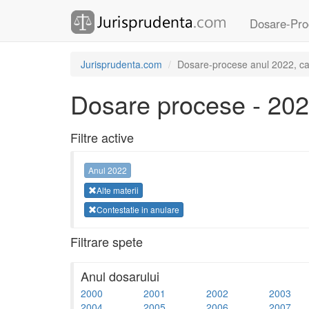
Dosare-Pro
Jurisprudenta.com
Dosare-procese anul 2022, cate
Dosare procese - 20
Filtre active
Anul 2022
Alte materii
Contestatie in anulare
Filtrare spete
Anul dosarului
2000
2001
2002
2003
2004
2005
2006
2007