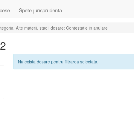
cese
Spete jurisprudenta
goria: Alte materii, stadii dosare: Contestatie in anulare
22
Nu exista dosare pentru filtrarea selectata.