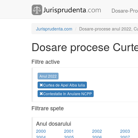
Dosare-Pro
Jurisprudenta.com
Dosare-procese anul 2022, Cur
Dosare procese Curtea
Filtre active
Anul 2022
Curtea de Apel Alba Iulia
Contestatie In Anulare NCPP
Filtrare spete
Anul dosarului
2000
2001
2002
2003
2004
2005
2006
2007