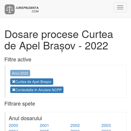
Dosare procese Curtea
de Apel Brașov - 2022
Filtre active
Anul 2022
Curtea de Apel Brașov
Contestatie In Anulare NCPP
Filtrare spete
Anul dosarului
2000
2001
2002
2003
2004
2005
2006
2007