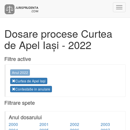
Dosare procese Curtea
de Apel Iași - 2022
Filtre active
Anul 2022
Curtea de Apel Iași
Contestatie in anulare
Filtrare spete
Anul dosarului
2000
2001
2002
2003
2004
2005
2006
2007