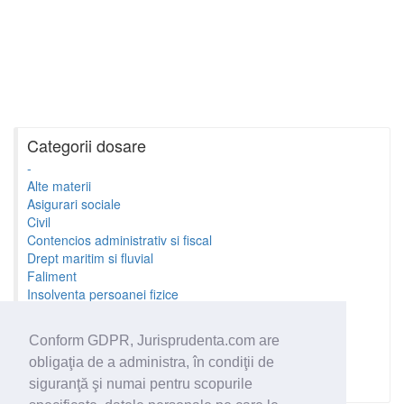
Categorii dosare
-
Alte materii
Asigurari sociale
Civil
Contencios administrativ si fiscal
Drept maritim si fluvial
Faliment
Insolventa persoanei fizice
Litigii cu profesionistii
Litigii de munca
Conform GDPR, Jurisprudenta.com are
Minori si familie
obligaţia de a administra, în condiţii de
Penal
Proprietate Intelectuala
siguranţă şi numai pentru scopurile