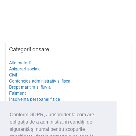
Categorii dosare
-
Alte materii
Asigurari sociale
Civil
Contencios administrativ si fiscal
Drept maritim si fluvial
Faliment
Insolventa persoanei fizice
Litigii cu profesionistii
Litigii de munca
Conform GDPR, Jurisprudenta.com are
Minori si familie
obligaţia de a administra, în condiţii de
Penal
Proprietate Intelectuala
siguranţă şi numai pentru scopurile