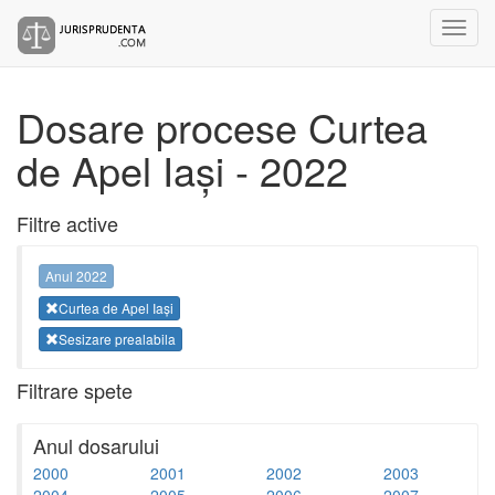
Dosare procese Curtea
de Apel Iași - 2022
Filtre active
Anul 2022
Curtea de Apel Iași
Sesizare prealabila
Filtrare spete
Anul dosarului
2000
2001
2002
2003
2004
2005
2006
2007