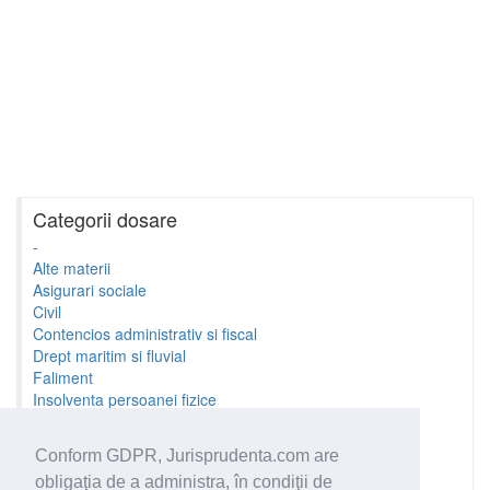
Categorii dosare
-
Alte materii
Asigurari sociale
Civil
Contencios administrativ si fiscal
Drept maritim si fluvial
Faliment
Insolventa persoanei fizice
Litigii cu profesionistii
Litigii de munca
Conform GDPR, Jurisprudenta.com are
Minori si familie
obligaţia de a administra, în condiţii de
Penal