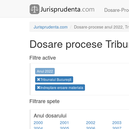
Dosare-Pro
Jurisprudenta.com
Dosare-procese anul 2022, Tri
Dosare procese Tribun
Filtre active
Anul 2022
Tribunalul București
Indreptare eroare materiala
Filtrare spete
Anul dosarului
2000
2001
2002
2003
2004
2005
2006
2007