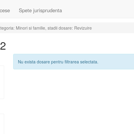
cese
Spete jurisprudenta
goria: Minori si familie, stadii dosare: Revizuire
22
Nu exista dosare pentru filtrarea selectata.