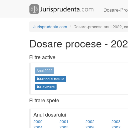
Dosare-Pro
Jurisprudenta.com
Dosare-procese anul 2022, cate
Dosare procese - 20
Filtre active
Anul 2022
Minori si familie
Revizuire
Filtrare spete
Anul dosarului
2000
2001
2002
2003
2004
2005
2006
2007