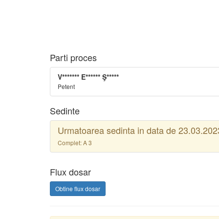
Parti proces
V******* E****** Ş*****
Petent
Sedinte
Urmatoarea sedinta in data de 23.03.2023
Complet: A 3
Flux dosar