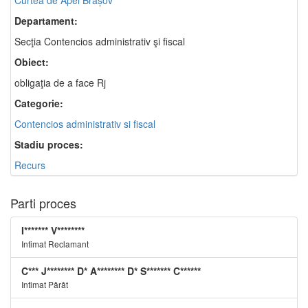
Curtea de Apel Brașov
Departament:
Secţia Contencios administrativ şi fiscal
Obiect:
obligaţia de a face Rj
Categorie:
Contencios administrativ si fiscal
Stadiu proces:
Recurs
Parti proces
I******* V********
Intimat Reclamant
C*** J******** D* A******** D* S******* C******
Intimat Pârât