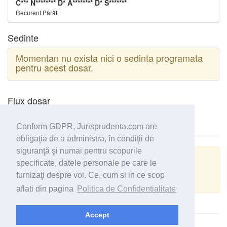
C*** N******** D* A******** D* S*******
Recurent Pârât
Sedinte
Momentan nu exista nici o sedinta programata
pentru acest dosar.
Flux dosar
Conform GDPR, Jurisprudenta.com are
obligaţia de a administra, în condiţii de
siguranţă şi numai pentru scopurile
Actualizare GRPD
specificate, datele personale pe care le
furnizaţi despre voi. Ce, cum si in ce scop
Despre datele personale din acest dosar
aflati din pagina
Politica de Confidentialitate
Accept