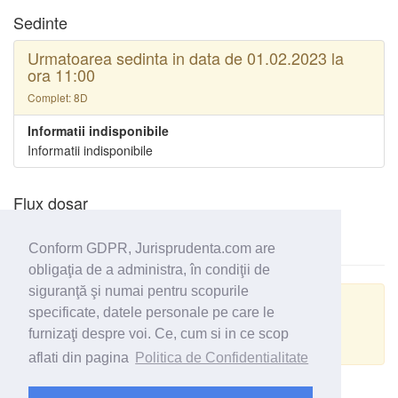
Sedinte
Urmatoarea sedinta in data de 01.02.2023 la
ora 11:00
Complet: 8D
Informatii indisponibile
Informatii indisponibile
Flux dosar
Conform GDPR, Jurisprudenta.com are
obligaţia de a administra, în condiţii de
siguranţă şi numai pentru scopurile
Actualizare GRPD
specificate, datele personale pe care le
furnizaţi despre voi. Ce, cum si in ce scop
Despre datele personale din acest dosar
aflati din pagina
Politica de Confidentialitate