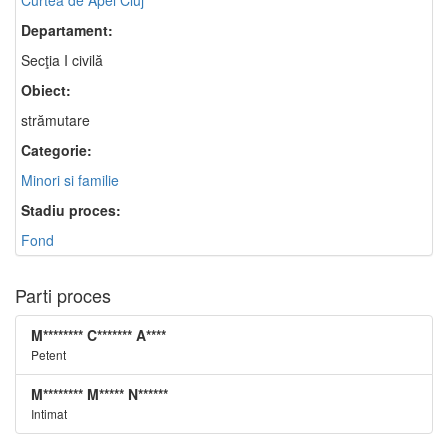
Curtea de Apel Cluj
Departament:
Secţia I civilă
Obiect:
strămutare
Categorie:
Minori si familie
Stadiu proces:
Fond
Parti proces
M******** C******* A****
Petent
M******** M***** N******
Intimat