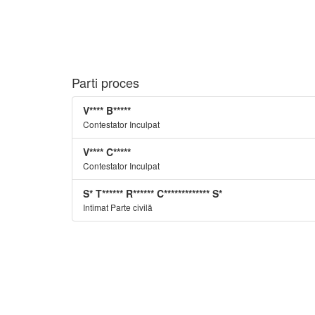
Parti proces
V**** B*****
Contestator Inculpat
V**** C*****
Contestator Inculpat
S* T****** R****** C************* S*
Intimat Parte civilă