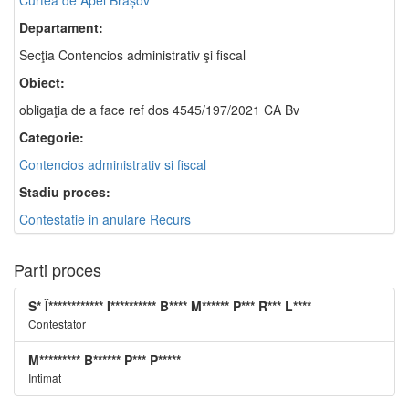
Curtea de Apel Brașov
Departament:
Secţia Contencios administrativ şi fiscal
Obiect:
obligaţia de a face ref dos 4545/197/2021 CA Bv
Categorie:
Contencios administrativ si fiscal
Stadiu proces:
Contestatie in anulare Recurs
Parti proces
S* Î************ I********** B**** M****** P*** R*** L****
Contestator
M********* B****** P*** P*****
Intimat