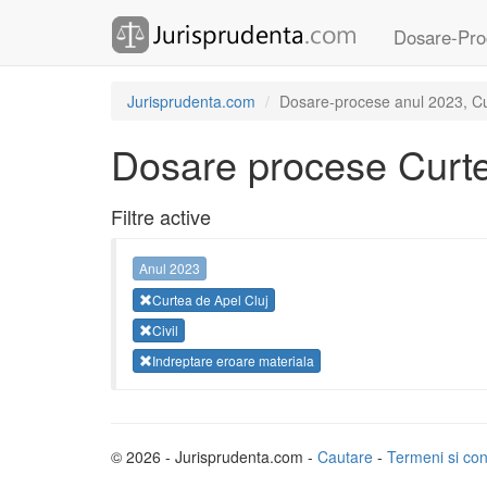
Dosare-Pro
Jurisprudenta.com
Dosare-procese anul 2023, Curt
Dosare procese Curte
Filtre active
Anul 2023
Curtea de Apel Cluj
Civil
Indreptare eroare materiala
© 2026 - Jurisprudenta.com -
Cautare
-
Termeni si cond