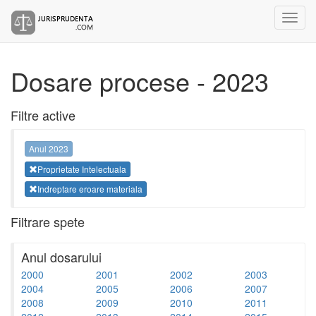
Dosare procese - 2023
Filtre active
Anul 2023
Proprietate Intelectuala
Indreptare eroare materiala
Filtrare spete
Anul dosarului
2000
2001
2002
2003
2004
2005
2006
2007
2008
2009
2010
2011