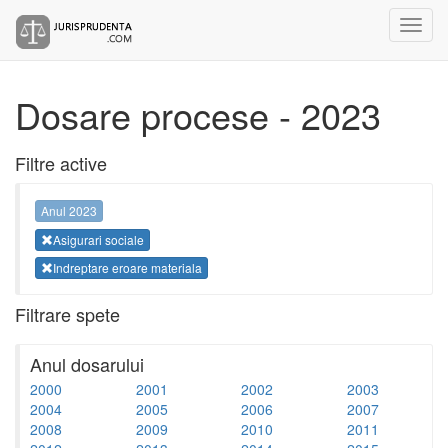
Dosare procese - 2023
Filtre active
Anul 2023
Asigurari sociale
Indreptare eroare materiala
Filtrare spete
Anul dosarului
2000
2001
2002
2003
2004
2005
2006
2007
2008
2009
2010
2011