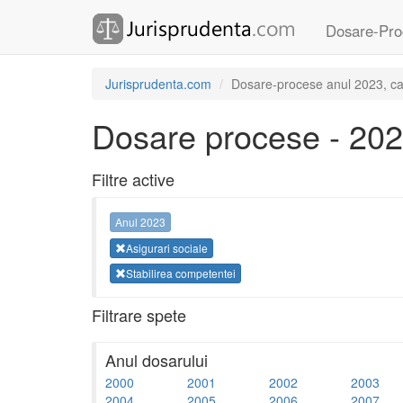
Dosare-Pro
Jurisprudenta.com
Dosare-procese anul 2023, cate
Dosare procese - 20
Filtre active
Anul 2023
Asigurari sociale
Stabilirea competentei
Filtrare spete
Anul dosarului
2000
2001
2002
2003
2004
2005
2006
2007