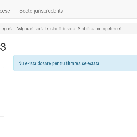
cese
Spete jurisprudenta
goria: Asigurari sociale, stadii dosare: Stabilirea competentei
23
Nu exista dosare pentru filtrarea selectata.