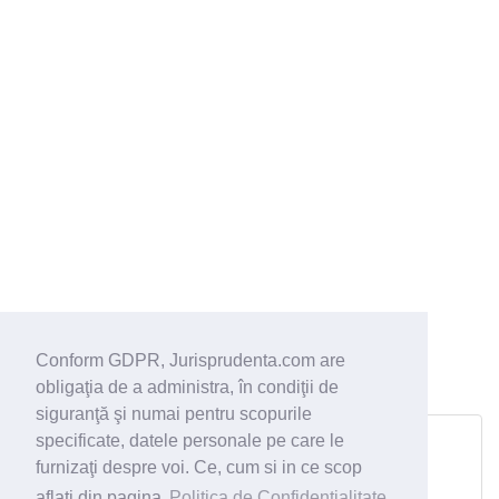
Conform GDPR, Jurisprudenta.com are
obligaţia de a administra, în condiţii de
siguranţă şi numai pentru scopurile
Dosar 55/32/2023 din 25.01.2023
specificate, datele personale pe care le
Curtea de Apel Bacău
furnizaţi despre voi. Ce, cum si in ce scop
legea 10/2001;
aflati din pagina
Politica de Confidentialitate