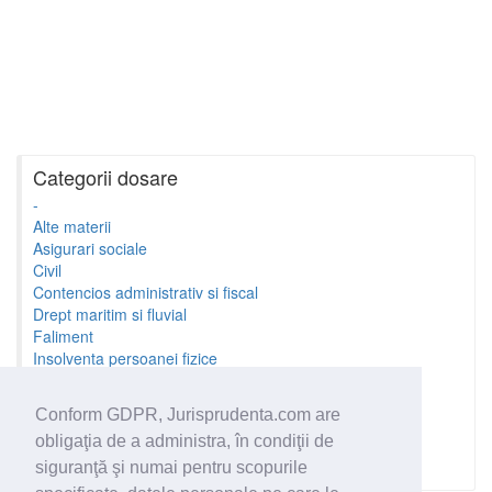
Categorii dosare
-
Alte materii
Asigurari sociale
Civil
Contencios administrativ si fiscal
Drept maritim si fluvial
Faliment
Insolventa persoanei fizice
Litigii cu profesionistii
Litigii de munca
Conform GDPR, Jurisprudenta.com are
Minori si familie
obligaţia de a administra, în condiţii de
Penal
Proprietate Intelectuala
siguranţă şi numai pentru scopurile