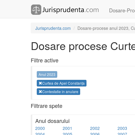
Dosare-Pro
Jurisprudenta.com
Dosare-procese anul 2023, Cur
Dosare procese Curte
Filtre active
Anul 2023
Curtea de Apel Constanța
Contestatie in anulare
Filtrare spete
Anul dosarului
2000
2001
2002
2003
2004
2005
2006
2007