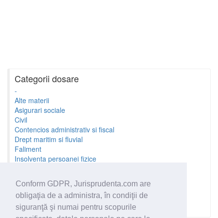
Categorii dosare
-
Alte materii
Asigurari sociale
Civil
Contencios administrativ si fiscal
Drept maritim si fluvial
Faliment
Insolventa persoanei fizice
Litigii cu profesionistii
Litigii de munca
Conform GDPR, Jurisprudenta.com are
Minori si familie
obligaţia de a administra, în condiţii de
Penal
Proprietate Intelectuala
siguranţă şi numai pentru scopurile