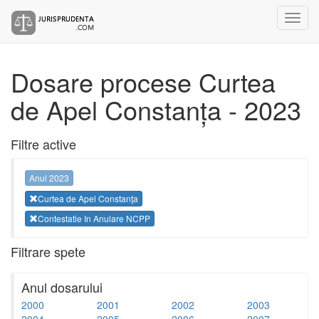
Dosare procese Curtea
de Apel Constanța - 2023
Filtre active
Anul 2023
Curtea de Apel Constanța
Contestatie In Anulare NCPP
Filtrare spete
Anul dosarului
2000
2001
2002
2003
2004
2005
2006
2007