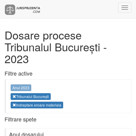
Dosare procese
Tribunalul București -
2023
Filtre active
Anul 2023
Tribunalul București
Indreptare eroare materiala
Filtrare spete
Anul dosarului