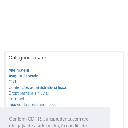
Categorii dosare
-
Alte materii
Asigurari sociale
Civil
Contencios administrativ si fiscal
Drept maritim si fluvial
Faliment
Insolventa persoanei fizice
Litigii cu profesionistii
Litigii de munca
Conform GDPR, Jurisprudenta.com are
Minori si familie
obligaţia de a administra, în condiţii de
Penal