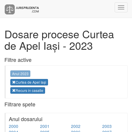
Dosare procese Curtea
de Apel Iași - 2023
Filtre active
Anul 2023
Curtea de Apel Iași
Recurs in casatie
Filtrare spete
Anul dosarului
2000
2001
2002
2003
2004
2005
2006
2007