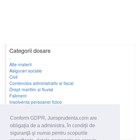
Categorii dosare
-
Alte materii
Asigurari sociale
Civil
Contencios administrativ si fiscal
Drept maritim si fluvial
Faliment
Insolventa persoanei fizice
Litigii cu profesionistii
Litigii de munca
Conform GDPR, Jurisprudenta.com are
Minori si familie
obligaţia de a administra, în condiţii de
Penal
Proprietate Intelectuala
siguranţă şi numai pentru scopurile