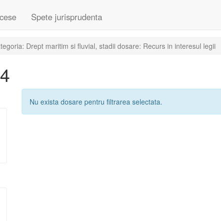
cese
Spete jurisprudenta
oria: Drept maritim si fluvial, stadii dosare: Recurs in interesul legii
24
Nu exista dosare pentru filtrarea selectata.