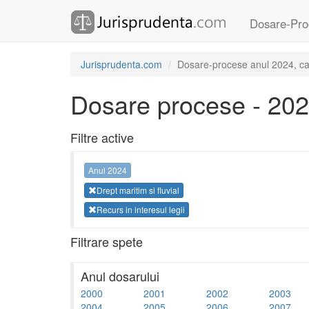
Dosare-Pro
Jurisprudenta.com
Dosare-procese anul 2024, categ
Dosare procese - 20
Filtre active
Anul 2024
Drept maritim si fluvial
Recurs in interesul legii
Filtrare spete
Anul dosarului
2000
2001
2002
2003
2004
2005
2006
2007