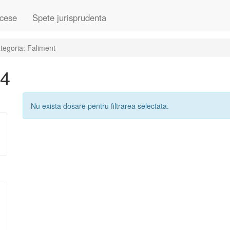
cese
Spete jurisprudenta
tegoria: Faliment
24
Nu exista dosare pentru filtrarea selectata.