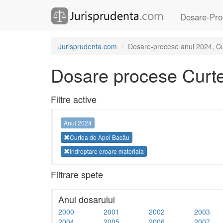
Dosare-Pro
Jurisprudenta.com
Dosare-procese anul 2024, Cur
Dosare procese Curt
Filtre active
Anul 2024
Curtea de Apel Bacău
Indreptare eroare materiala
Filtrare spete
Anul dosarului
2000
2001
2002
2003
2004
2005
2006
2007