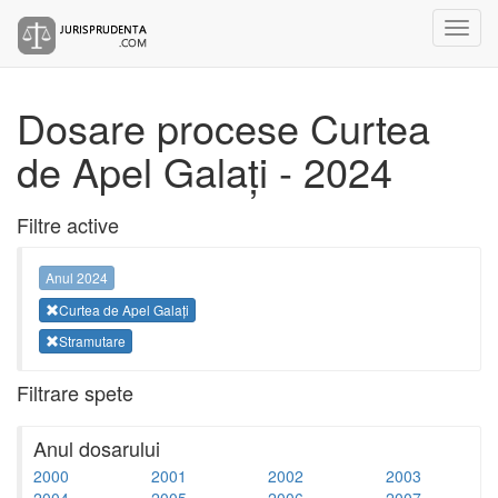
Dosare procese Curtea
de Apel Galați - 2024
Filtre active
Anul 2024
Curtea de Apel Galați
Stramutare
Filtrare spete
Anul dosarului
2000
2001
2002
2003
2004
2005
2006
2007