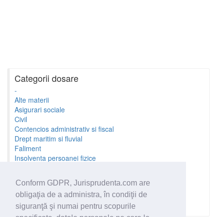
Categorii dosare
-
Alte materii
Asigurari sociale
Civil
Contencios administrativ si fiscal
Drept maritim si fluvial
Faliment
Insolventa persoanei fizice
Litigii cu profesionistii
Litigii de munca
Conform GDPR, Jurisprudenta.com are
Minori si familie
obligaţia de a administra, în condiţii de
Penal
Proprietate Intelectuala
siguranţă şi numai pentru scopurile