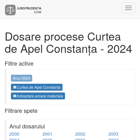
Dosare procese Curtea
de Apel Constanța - 2024
Filtre active
Anul 2024
Curtea de Apel Constanța
Indreptare eroare materiala
Filtrare spete
Anul dosarului
2000
2001
2002
2003
2004
2005
2006
2007