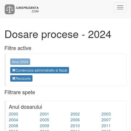
Dosare procese - 2024
Filtre active
Anul 2024
Contencios administrativ si fiscal
Revizuire
Filtrare spete
Anul dosarului
2000
2001
2002
2003
2004
2005
2006
2007
2008
2009
2010
2011