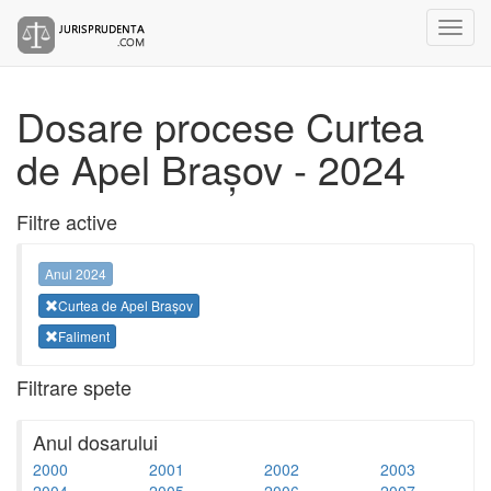
Dosare procese Curtea
de Apel Brașov - 2024
Filtre active
Anul 2024
Curtea de Apel Brașov
Faliment
Filtrare spete
Anul dosarului
2000
2001
2002
2003
2004
2005
2006
2007