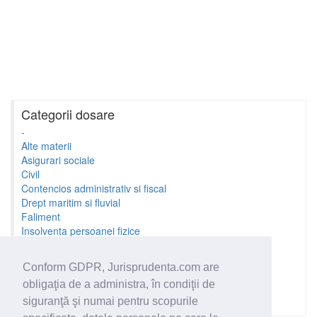
Categorii dosare
-
Alte materii
Asigurari sociale
Civil
Contencios administrativ si fiscal
Drept maritim si fluvial
Faliment
Insolventa persoanei fizice
Litigii cu profesionistii
Litigii de munca
Conform GDPR, Jurisprudenta.com are
Minori si familie
obligaţia de a administra, în condiţii de
Penal
Proprietate Intelectuala
siguranţă şi numai pentru scopurile