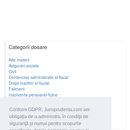
Categorii dosare
-
Alte materii
Asigurari sociale
Civil
Contencios administrativ si fiscal
Drept maritim si fluvial
Faliment
Insolventa persoanei fizice
Litigii cu profesionistii
Litigii de munca
Conform GDPR, Jurisprudenta.com are
Minori si familie
obligaţia de a administra, în condiţii de
Penal
Proprietate Intelectuala
siguranţă şi numai pentru scopurile