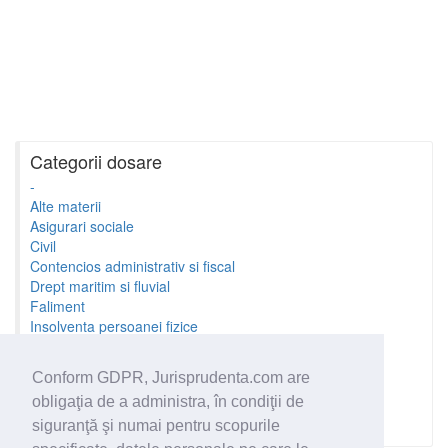
Categorii dosare
-
Alte materii
Asigurari sociale
Civil
Contencios administrativ si fiscal
Drept maritim si fluvial
Faliment
Insolventa persoanei fizice
Litigii cu profesionistii
Litigii de munca
Conform GDPR, Jurisprudenta.com are
Minori si familie
obligaţia de a administra, în condiţii de
Penal
Proprietate Intelectuala
siguranţă şi numai pentru scopurile