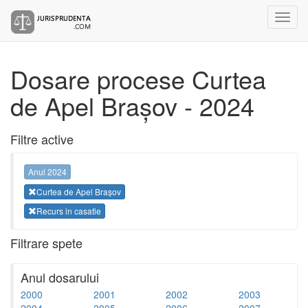
Dosare procese Curtea
de Apel Brașov - 2024
Filtre active
Anul 2024
Curtea de Apel Brașov
Recurs in casatie
Filtrare spete
Anul dosarului
2000
2001
2002
2003
2004
2005
2006
2007