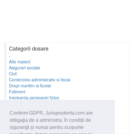
Categorii dosare
-
Alte materii
Asigurari sociale
Civil
Contencios administrativ si fiscal
Drept maritim si fluvial
Faliment
Insolventa persoanei fizice
Litigii cu profesionistii
Litigii de munca
Conform GDPR, Jurisprudenta.com are
Minori si familie
obligaţia de a administra, în condiţii de
Penal
Proprietate Intelectuala
siguranţă şi numai pentru scopurile