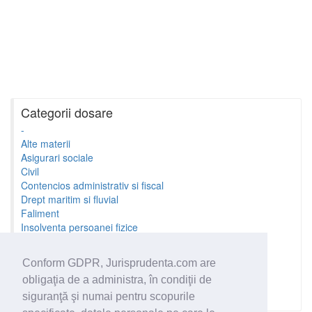
Categorii dosare
-
Alte materii
Asigurari sociale
Civil
Contencios administrativ si fiscal
Drept maritim si fluvial
Faliment
Insolventa persoanei fizice
Litigii cu profesionistii
Litigii de munca
Conform GDPR, Jurisprudenta.com are
Minori si familie
obligaţia de a administra, în condiţii de
Penal
Proprietate Intelectuala
siguranţă şi numai pentru scopurile