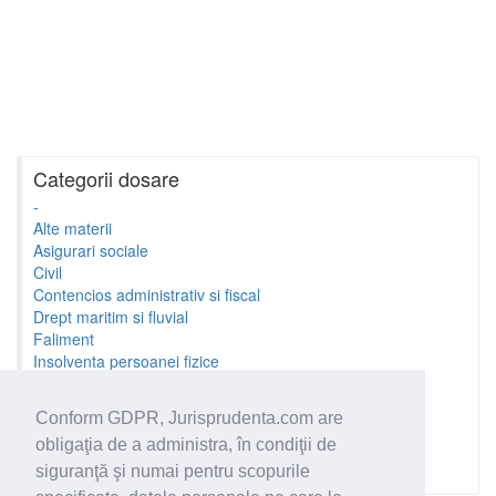
Categorii dosare
-
Alte materii
Asigurari sociale
Civil
Contencios administrativ si fiscal
Drept maritim si fluvial
Faliment
Insolventa persoanei fizice
Litigii cu profesionistii
Litigii de munca
Conform GDPR, Jurisprudenta.com are
Minori si familie
obligaţia de a administra, în condiţii de
Penal
Proprietate Intelectuala
siguranţă şi numai pentru scopurile